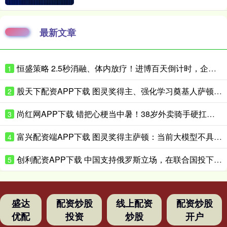
最新文章
恒盛策略 2.5秒消融、体内放疗！进博百天倒计时，企业亮出微创医疗硬核黑科技
1
股天下配资APP下载 图灵奖得主、强化学习奠基人萨顿：心理学是我的“秘密武器”
2
尚红网APP下载 错把心梗当中暑！38岁外卖骑手硬扛胸痛3小时，医生提醒来了！
3
富兴配资端APP下载 图灵奖得主萨顿：当前大模型不具备真实体验，到2040年有五成概率洞悉心智
4
创利配资APP下载 中国支持俄罗斯立场，在联合国投下反对票，为伊朗主持公道！
5
盛达
配资炒股
线上配资
配资炒股
优配
投资
炒股
开户