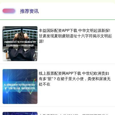
推荐资讯
丰益国际配资APP下载 中华文明起源新探!
甘肃发现夏朝虞朝遗址十六字符揭示文明起
源!
线上股票配资网APP下载 中世纪欧洲贵妇
有多“脏”？在裙子里大小便，粪便和尿液无
处不在