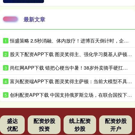
最新文章
恒盛策略 2.5秒消融、体内放疗！进博百天倒计时，企业亮出微创医疗硬核黑科技
1
股天下配资APP下载 图灵奖得主、强化学习奠基人萨顿：心理学是我的“秘密武器”
2
尚红网APP下载 错把心梗当中暑！38岁外卖骑手硬扛胸痛3小时，医生提醒来了！
3
富兴配资端APP下载 图灵奖得主萨顿：当前大模型不具备真实体验，到2040年有五成概率洞悉心智
4
创利配资APP下载 中国支持俄罗斯立场，在联合国投下反对票，为伊朗主持公道！
5
盛达
配资炒股
线上配资
配资炒股
优配
投资
炒股
开户