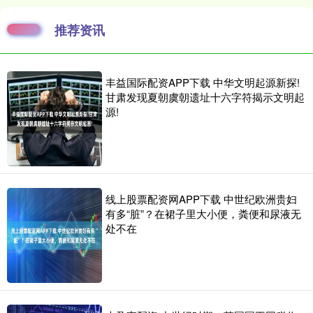
推荐资讯
丰益国际配资APP下载 中华文明起源新探!
甘肃发现夏朝虞朝遗址十六字符揭示文明起
源!
线上股票配资网APP下载 中世纪欧洲贵妇
有多“脏”？在裙子里大小便，粪便和尿液无
处不在