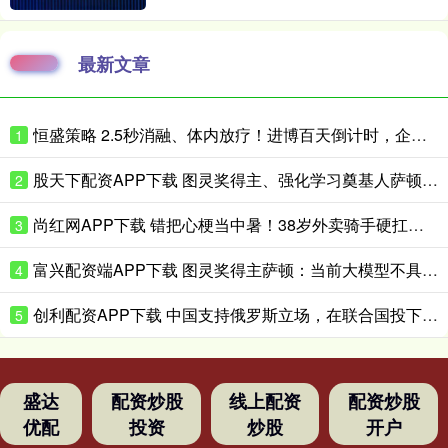
最新文章
恒盛策略 2.5秒消融、体内放疗！进博百天倒计时，企业亮出微创医疗硬核黑科技
1
股天下配资APP下载 图灵奖得主、强化学习奠基人萨顿：心理学是我的“秘密武器”
2
尚红网APP下载 错把心梗当中暑！38岁外卖骑手硬扛胸痛3小时，医生提醒来了！
3
富兴配资端APP下载 图灵奖得主萨顿：当前大模型不具备真实体验，到2040年有五成概率洞悉心智
4
创利配资APP下载 中国支持俄罗斯立场，在联合国投下反对票，为伊朗主持公道！
5
盛达
配资炒股
线上配资
配资炒股
优配
投资
炒股
开户