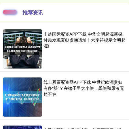
推荐资讯
丰益国际配资APP下载 中华文明起源新探!
甘肃发现夏朝虞朝遗址十六字符揭示文明起
源!
线上股票配资网APP下载 中世纪欧洲贵妇
有多“脏”？在裙子里大小便，粪便和尿液无
处不在