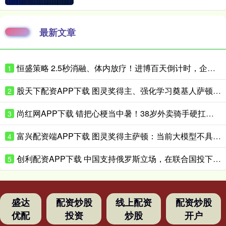
最新文章
恒盛策略 2.5秒消融、体内放疗！进博百天倒计时，企业亮出微创医疗硬核黑科技
1
股天下配资APP下载 图灵奖得主、强化学习奠基人萨顿：心理学是我的“秘密武器”
2
尚红网APP下载 错把心梗当中暑！38岁外卖骑手硬扛胸痛3小时，医生提醒来了！
3
富兴配资端APP下载 图灵奖得主萨顿：当前大模型不具备真实体验，到2040年有五成概率洞悉心智
4
创利配资APP下载 中国支持俄罗斯立场，在联合国投下反对票，为伊朗主持公道！
5
盛达
配资炒股
线上配资
配资炒股
优配
投资
炒股
开户