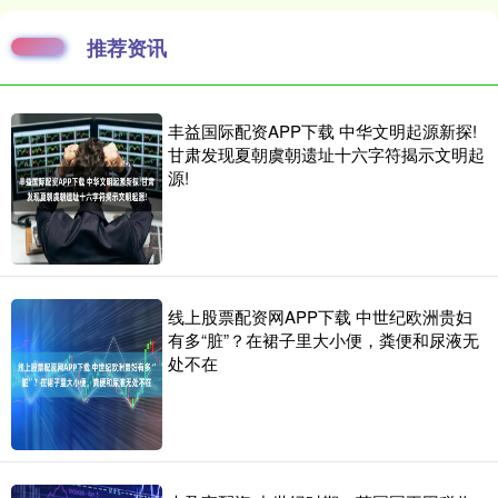
推荐资讯
丰益国际配资APP下载 中华文明起源新探!
甘肃发现夏朝虞朝遗址十六字符揭示文明起
源!
线上股票配资网APP下载 中世纪欧洲贵妇
有多“脏”？在裙子里大小便，粪便和尿液无
处不在