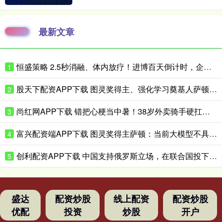
最新文章
恒盛策略 2.5秒消融、体内放疗！进博百天倒计时，企业亮出微创医疗硬核黑科技
1
股天下配资APP下载 图灵奖得主、强化学习奠基人萨顿：心理学是我的“秘密武器”
2
尚红网APP下载 错把心梗当中暑！38岁外卖骑手硬扛胸痛3小时，医生提醒来了！
3
富兴配资端APP下载 图灵奖得主萨顿：当前大模型不具备真实体验，到2040年有五成概率洞悉心智
4
创利配资APP下载 中国支持俄罗斯立场，在联合国投下反对票，为伊朗主持公道！
5
盛达
配资炒股
线上配资
配资炒股
优配
投资
炒股
开户