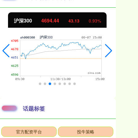
沪深300
4694.44
北
43.13
0.93%
话题标签
官方配资平台
投牛策略