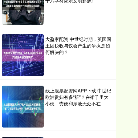
十六字符揭示文明起源!
大盈家配资 中世纪时期，英国国
王因税收与议会产生的争执是如
何解决的？
线上股票配资网APP下载 中世纪
欧洲贵妇有多“脏”？在裙子里大
小便，粪便和尿液无处不在