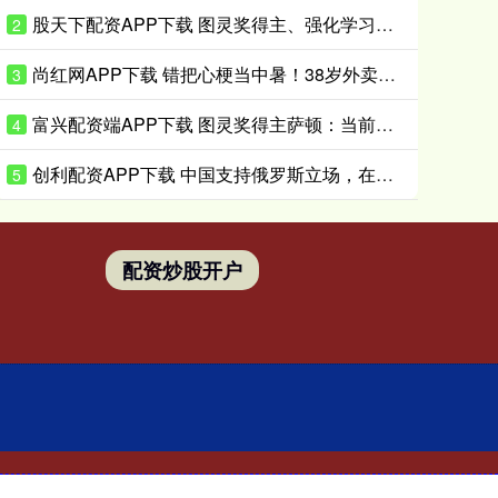
股天下配资APP下载 图灵奖得主、强化学习奠基人萨顿：心理学是我的“秘密武器”
2
尚红网APP下载 错把心梗当中暑！38岁外卖骑手硬扛胸痛3小时，医生提醒来了！
3
富兴配资端APP下载 图灵奖得主萨顿：当前大模型不具备真实体验，到2040年有五成概率洞悉心智
4
创利配资APP下载 中国支持俄罗斯立场，在联合国投下反对票，为伊朗主持公道！
5
配资炒股开户