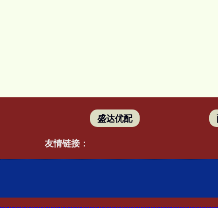
盛达优配
友情链接：