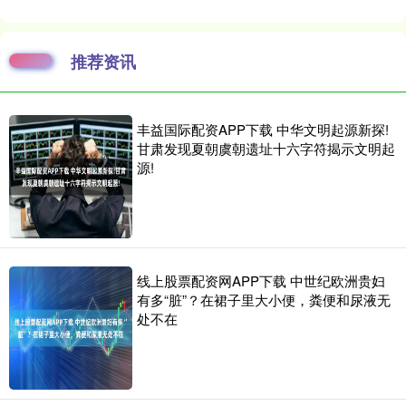
推荐资讯
丰益国际配资APP下载 中华文明起源新探!
甘肃发现夏朝虞朝遗址十六字符揭示文明起
源!
线上股票配资网APP下载 中世纪欧洲贵妇
有多“脏”？在裙子里大小便，粪便和尿液无
处不在