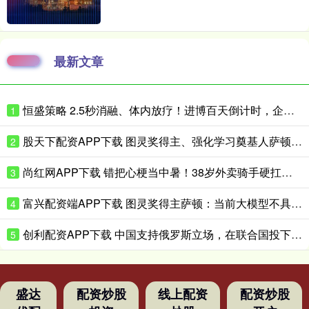
最新文章
恒盛策略 2.5秒消融、体内放疗！进博百天倒计时，企业亮出微创医疗硬核黑科技
1
股天下配资APP下载 图灵奖得主、强化学习奠基人萨顿：心理学是我的“秘密武器”
2
尚红网APP下载 错把心梗当中暑！38岁外卖骑手硬扛胸痛3小时，医生提醒来了！
3
富兴配资端APP下载 图灵奖得主萨顿：当前大模型不具备真实体验，到2040年有五成概率洞悉心智
4
创利配资APP下载 中国支持俄罗斯立场，在联合国投下反对票，为伊朗主持公道！
5
盛达
配资炒股
线上配资
配资炒股