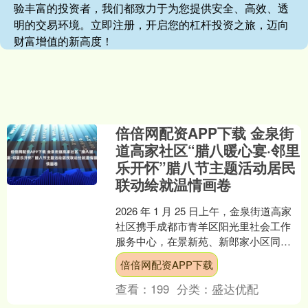
验丰富的投资者，我们都致力于为您提供安全、高效、透
明的交易环境。立即注册，开启您的杠杆投资之旅，迈向
财富增值的新高度！
倍倍网配资APP下载 金泉街
道高家社区“腊八暖心宴·邻里
乐开怀”腊八节主题活动居民
联动绘就温情画卷
2026 年 1 月 25 日上午，金泉街道高家
社区携手成都市青羊区阳光里社会工作
服务中心，在景新苑、新郎家小区同步
开启 “腊八暖心宴・邻里乐开怀” 主题活
倍倍网配资APP下载
动。....
查看：
199
分类：
盛达优配