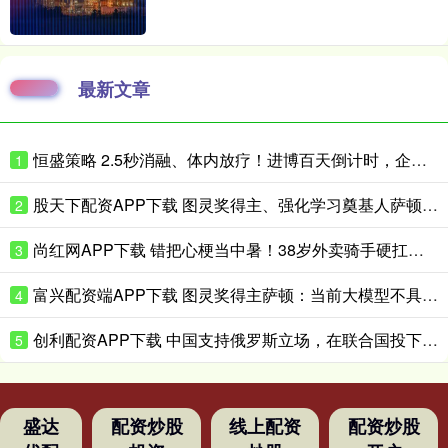
最新文章
恒盛策略 2.5秒消融、体内放疗！进博百天倒计时，企业亮出微创医疗硬核黑科技
1
股天下配资APP下载 图灵奖得主、强化学习奠基人萨顿：心理学是我的“秘密武器”
2
尚红网APP下载 错把心梗当中暑！38岁外卖骑手硬扛胸痛3小时，医生提醒来了！
3
富兴配资端APP下载 图灵奖得主萨顿：当前大模型不具备真实体验，到2040年有五成概率洞悉心智
4
创利配资APP下载 中国支持俄罗斯立场，在联合国投下反对票，为伊朗主持公道！
5
盛达
配资炒股
线上配资
配资炒股