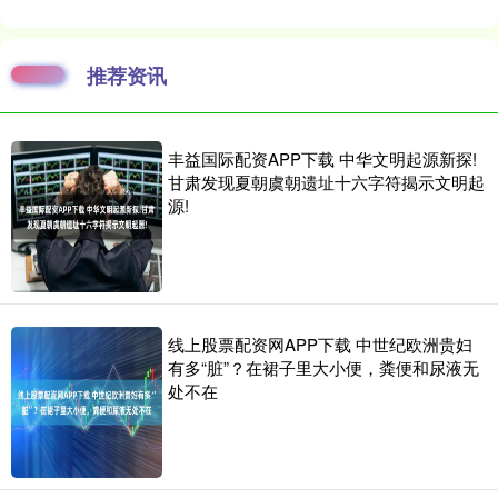
推荐资讯
丰益国际配资APP下载 中华文明起源新探!
甘肃发现夏朝虞朝遗址十六字符揭示文明起
源!
线上股票配资网APP下载 中世纪欧洲贵妇
有多“脏”？在裙子里大小便，粪便和尿液无
处不在