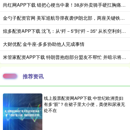
尚红网APP下载 错把心梗当中暑！38岁外卖骑手硬扛胸痛3小时，医生提醒来了！
金勺子配资官网 美军巡航导弹夜袭伊朗北部，两座关键铁路桥被炸毁，特朗普这次下了狠手！
炫多配资APP下载 沈飞：从“歼－5”到“歼－35” 从长空利剑到星辰大海
大财优配 金牛座-多多协助他人完成事情
米管家配资APP下载 特朗普抱怨部分盟友不帮忙 并暗示将袭击哈尔克岛石油设施
推荐资讯
线上股票配资网APP下载 中世纪欧洲贵妇
有多“脏”？在裙子里大小便，粪便和尿液无
处不在