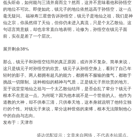
低头听命，如何能与三清并肩而立？然而，这并不意味着他和孙悟空
的地位不可比。即使如此，镇元子的地位依然远高于孙悟空，这一点
毫无疑问。 福禄寿三星曾告诉孙悟空，镇元子是地仙之祖，我们是神
仙之宗，你虽然得了天仙，但你仍未进入真流，只是个太乙散仙。这
句话言简意赅，却也非常直白地表明，论修为，孙悟空在镇元子面
前，实在是差了一个层次。
展开剩余38%
那么，镇元子和孙悟空结拜的真正原因，或许并不复杂。简单来说，
这只是镇元子对孙悟空的欣赏。镇元子从孙悟空身上，看到了自己年
轻时的影子。两人都拥有超凡的能力，都拥有不服输的傲气，都敢于
挑战一切限制。这种相似的精神与气质，正是镇元子所欣赏的地方。
至于说堂堂地仙之祖与一个太乙散仙结拜，是否会乱了辈分？镇元子
根本不在意这一点。为何呢？因为他本就不是一个世俗的人。他作为
道教的大神，却不供奉三清，只供奉天地，这本身就说明了他特立独
行的个性。对镇元子来说，辈分这种世俗的束缚，根本无法限制他心
中的自由与志向。
发布于：天津市
盛达优配提示：文章来自网络，不代表本站观点。