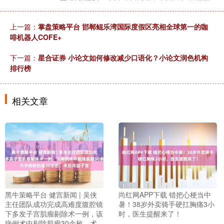
上一篇：
掌盘策略平台 邯郸鲲乐湾国际度假区亮相全球第一的咖
啡机器人COFE+
下一篇：
星合证券 小论文如何修改减少口语化？小论文润色机构
排行榜
相关文章
黑牛策略平台 健宫新闻 | 吴侠
尚红网APP下载 错把心梗当中
主任团队成功完成高难度腹腔镜
暑！38岁外卖骑手硬扛胸痛3小
下多发子宫肌瘤剔除术一例，该
时，医生提醒来了！
病例术中剔除肌瘤30余枚，术