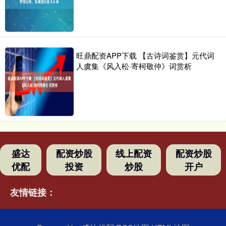
旺鼎配资APP下载 【古诗词鉴赏】元代词
人虞集《风入松·寄柯敬仲》词赏析
盛达
配资炒股
线上配资
配资炒股
优配
投资
炒股
开户
友情链接：