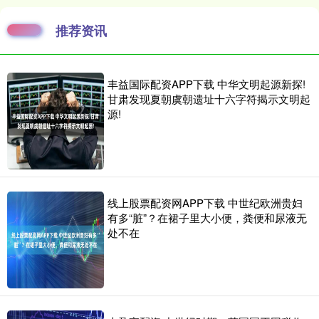
推荐资讯
丰益国际配资APP下载 中华文明起源新探!
甘肃发现夏朝虞朝遗址十六字符揭示文明起
源!
线上股票配资网APP下载 中世纪欧洲贵妇
有多“脏”？在裙子里大小便，粪便和尿液无
处不在