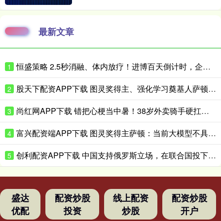
最新文章
恒盛策略 2.5秒消融、体内放疗！进博百天倒计时，企业亮出微创医疗硬核黑科技
1
股天下配资APP下载 图灵奖得主、强化学习奠基人萨顿：心理学是我的“秘密武器”
2
尚红网APP下载 错把心梗当中暑！38岁外卖骑手硬扛胸痛3小时，医生提醒来了！
3
富兴配资端APP下载 图灵奖得主萨顿：当前大模型不具备真实体验，到2040年有五成概率洞悉心智
4
创利配资APP下载 中国支持俄罗斯立场，在联合国投下反对票，为伊朗主持公道！
5
盛达
配资炒股
线上配资
配资炒股
优配
投资
炒股
开户