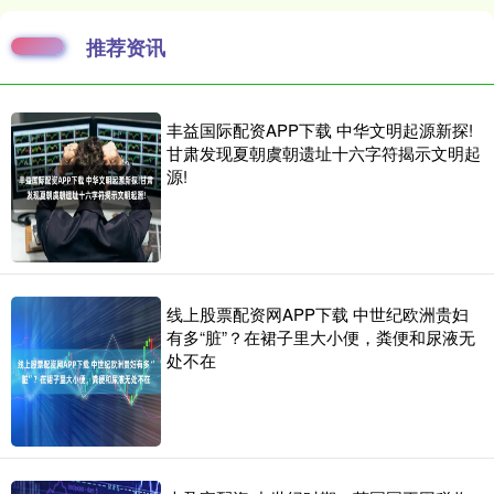
推荐资讯
丰益国际配资APP下载 中华文明起源新探!
甘肃发现夏朝虞朝遗址十六字符揭示文明起
源!
线上股票配资网APP下载 中世纪欧洲贵妇
有多“脏”？在裙子里大小便，粪便和尿液无
处不在