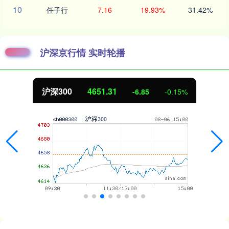
10
任子行
7.16
19.93%
31.42%
沪深京行情 实时轮播
北证50
1122.88
3.42
0.30%