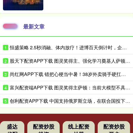
最新文章
恒盛策略 2.5秒消融、体内放疗！进博百天倒计时，企业亮出微创医疗硬核黑科技
1
股天下配资APP下载 图灵奖得主、强化学习奠基人萨顿：心理学是我的“秘密武器”
2
尚红网APP下载 错把心梗当中暑！38岁外卖骑手硬扛胸痛3小时，医生提醒来了！
3
富兴配资端APP下载 图灵奖得主萨顿：当前大模型不具备真实体验，到2040年有五成概率洞悉心智
4
创利配资APP下载 中国支持俄罗斯立场，在联合国投下反对票，为伊朗主持公道！
5
盛达
配资炒股
线上配资
配资炒股