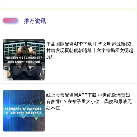
推荐资讯
丰益国际配资APP下载 中华文明起源新探!
甘肃发现夏朝虞朝遗址十六字符揭示文明起
源!
线上股票配资网APP下载 中世纪欧洲贵妇
有多“脏”？在裙子里大小便，粪便和尿液无
处不在