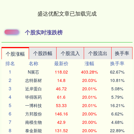
盛达优配文章已加载完成
个股实时涨跌榜
个股跌幅
个股流入
个股流出
换手率
个股涨幅
排名
名称
最新价
涨幅
换手率
1
N展芯
118.02
403.28%
62.67%
2
志特新材
14.8
20.03%
10.81%
3
近岸蛋白
46.72
20.01%
5.08%
4
毕得医药
61.6
20.01%
5.79%
5
一博科技
53.33
20.01%
16.21%
6
方邦股份
146.16
20.00%
6.62%
7
南模生物
42.9
20.00%
4.68%
8
泰金新能
131.52
20.00%
22.89%