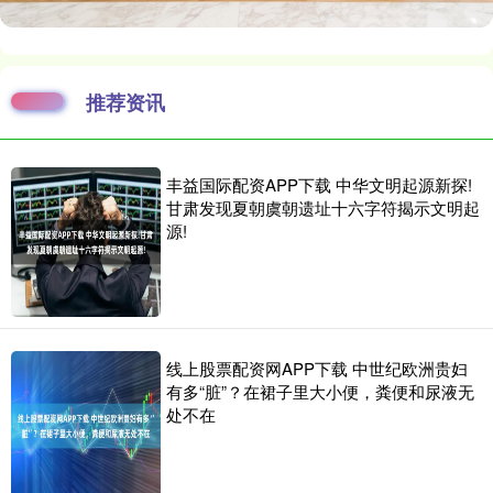
推荐资讯
丰益国际配资APP下载 中华文明起源新探!
甘肃发现夏朝虞朝遗址十六字符揭示文明起
源!
线上股票配资网APP下载 中世纪欧洲贵妇
有多“脏”？在裙子里大小便，粪便和尿液无
处不在