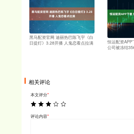
黑马配资官网 迪丽热巴陈飞宇《白
恒运配资APP
日提灯》3.28开播 人鬼恋看点拉满
公司被冻结35
相关评论
本文评分
*
评论内容
*