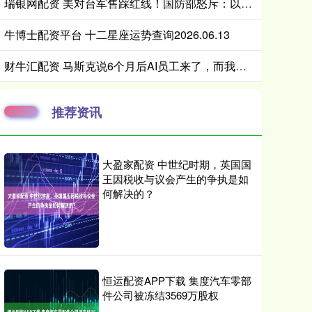
瑞银网配资 美对台军售踩红线！国防部怒斥：以武助独终将引火烧身
牛博士配资平台 十二星座运势查询2026.06.13
财牛汇配资 马斯克说6个月后AI员工来了，而我刚刚被它替代了一半
推荐资讯
大盈家配资 中世纪时期，英国国
王因税收与议会产生的争执是如
何解决的？
恒运配资APP下载 集度汽车零部
件公司被冻结3569万股权