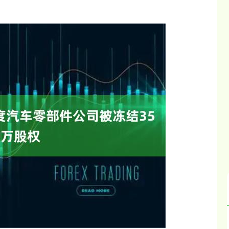
深证成指
14311.01
02%
200.89
1.42%