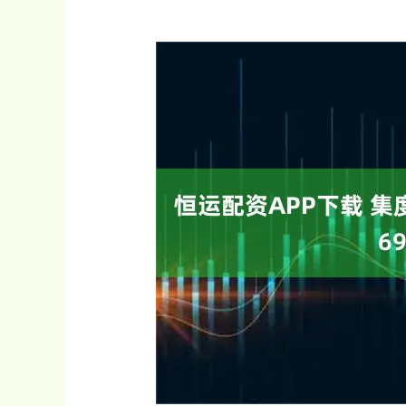
上证指数
3940.04
.40
2.13%
39.68
1.