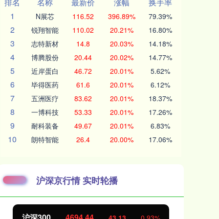
排名
名称
最新价
涨幅
换手率
1
N展芯
116.52
396.89%
79.39%
2
锐翔智能
110.02
20.21%
16.80%
3
志特新材
14.8
20.03%
14.18%
4
博腾股份
20.44
20.02%
14.77%
5
近岸蛋白
46.72
20.01%
5.62%
6
毕得医药
61.6
20.01%
6.12%
7
五洲医疗
83.62
20.01%
18.37%
8
一博科技
53.33
20.01%
17.26%
9
耐科装备
49.67
20.01%
6.83%
10
朗特智能
26.4
20.00%
17.06%
沪深京行情 实时轮播
沪深300
4694.44
北
43.13
0.93%