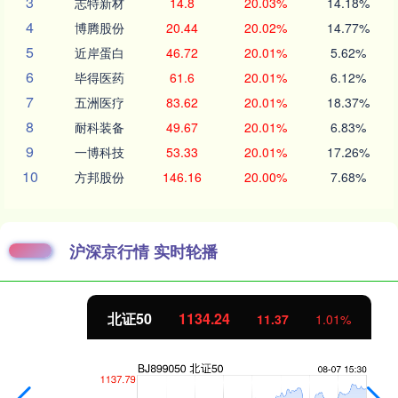
3
志特新材
14.8
20.03%
14.18%
4
博腾股份
20.44
20.02%
14.77%
5
近岸蛋白
46.72
20.01%
5.62%
6
毕得医药
61.6
20.01%
6.12%
7
五洲医疗
83.62
20.01%
18.37%
8
耐科装备
49.67
20.01%
6.83%
9
一博科技
53.33
20.01%
17.26%
10
方邦股份
146.16
20.00%
7.68%
沪深京行情 实时轮播
北证50
1134.24
11.37
1.01%