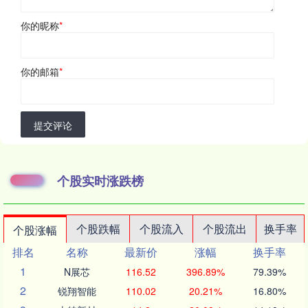
你的昵称
*
你的邮箱
*
提交评论
个股实时涨跌榜
个股跌幅
个股流入
个股流出
换手率
个股涨幅
排名
名称
最新价
涨幅
换手率
1
N展芯
116.52
396.89%
79.39%
2
锐翔智能
110.02
20.21%
16.80%