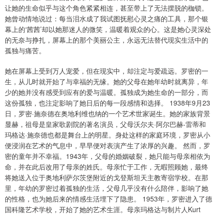
让她的生命似乎与这个角色紧紧相连，甚至带上了无法摆脱的枷锁。
她曾动情地说过：每当泪水成了我试图抚慰心灵之痛的工具，那个银
幕上的‘茜茜’却以她那迷人的微笑，温暖着观众的心。这是她心灵深处
的无奈与挣扎，屏幕上的那个美丽公主，永远无法替代现实生活中的
孤独与痛苦。
她在屏幕上受到万人宠爱，但在现实中，却注定与爱疏远。罗密的一
生，从儿时就开始了与幸福的无缘。她的父母在她年幼时就离异，年
少的她并没有感受到应有的爱与温暖。孤独成为她生命的一部分，而
这份孤独，也注定影响了她日后的每一段感情和选择。 1938年9月23
日，罗密·施奈德在奥地利维也纳的一个艺术世家诞生。她的家族背景
显赫，祖母是皇家歌剧院的著名演员，父母沃尔夫·阿尔巴赫-雷蒂和
玛格达·施奈德也都是舞台上的明星。身处这样的家庭环境，罗密从小
便浸润在艺术的气息中，早早便对表演产生了浓厚的兴趣。 然而，罗
密的童年并不幸福。1943年，父母的婚姻破裂，她只能与母亲相依为
命，并在此后改用了母亲的姓氏。母亲忙于工作，无暇照顾她，最终
将她送入位于奥地利萨尔茨堡附近的戈登斯坦天主教寄宿学校。在那
里，年幼的罗密过着孤独的生活，父母几乎没有什么陪伴，影响了她
的性格，也为她后来的情感生活埋下了隐患。 1953年，罗密进入了德
国科隆艺术学校，开始了她的艺术生涯。母亲玛格达与制片人Kurt