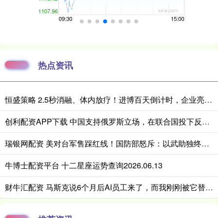
热点资讯
恒盛策略 2.5秒消融、体内放疗！进博百天倒计时，企业亮出微创医疗硬核黑科技
创利配资APP下载 中国支持俄罗斯立场，在联合国投下反对票，为伊朗主持公道！
瑞银网配资 美对台军售踩红线！国防部怒斥：以武助独终将引火烧身
牛博士配资平台 十二星座运势查询2026.06.13
财牛汇配资 马斯克说6个月后AI员工来了，而我刚刚被它替代了一半