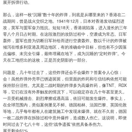
展开拆弹行动。
那么，这样一枚“沉睡”数十年的炸弹，到底是从哪里来的？香港在二
战期间，曾是战火交织之地。1941年12月，日本对香港发动猛烈进
攻，英军与盟军奋力抵抗。短短18天，香港就陷落，进入漫长的三年
零八个月日占时期。在这段激烈的攻防过程中，空袭成为常态。日军
轰炸，盟军也曾为切断日军补给而进行空袭轰炸。数以千计的炸弹被
倾泻在维多利亚港及周边地区，有的准确命中目标，但也有不少因落
点偏移、未完全引爆，最终埋藏在地下，成为沉睡的“定时炸弹”。今
天在工地挖出的这枚，正是历史阴影的一部分。
问题是，几十年过去了，这些炸弹还会不会爆炸？答案令人心惊：
会！虽然炸弹外壳早已锈迹斑斑，但里面的炸药和引信结构依然可能
保持部分活性。尤其是二战时期的炸弹多为高爆炸药，像TNT、RDX
等，它们在没有外界触发的情况下，可以稳定存在几十年甚至更久。
一旦受机械撞击、剧烈摩擦或遇高温，依旧可能发生爆炸。事实上，
在全球范围内，类似案例屡见不鲜。德国柏林、法国巴黎、英国伦敦
等地，几乎每年都有人在建筑施工中发现未爆弹。就在不久前，德国
一枚二战炸弹在拆除过程中意外爆炸，造成数人伤亡。这说明，即便
时间过去了七八十年，这些“战争遗孤”依然具备杀伤力。
展开剩余61%