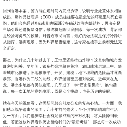
回到香港本案，警方能在短时间内完成拆弹，说明专业处置体系相当
成熟。爆炸品处理课（EOD）成员往往要在最危险的环境里与死亡赛
跑，他们会先通过X光或其他探测设备确认炸弹内部结构，再决定是
当场引爆还是拆除引信，最终将危险彻底解除。每一次成功，背后都
是经验与勇气的较量。对普通市民而言，最好的做法就是保持冷静听
从指挥，远离现场，因为炸弹是否稳定，连专家在接手之前都无法完
全断定。
那么，为什么几十年过去了，工地里还能挖出炸弹？这其实和城市发
展密切相关。早年间，很多炸弹埋藏在荒地、农田或浅层泥土中。随
着城市化推进，旧地被推平、开发、建楼，地下埋藏的危险品才逐渐
暴露。香港作为二战的前线，炸弹遗留密度相对较高。近年来在九
龙、港岛多地都有类似发现，几乎成了一种“历史常见病”。换句话
说，每一次工地的意外发现，既是安全挑战，也是历史的提醒。
站在今天的视角看，这类新闻总会引发公众的复杂心情。一方面，我
们感叹战争遗毒的顽固，几十年前的炮火，至今仍在影响城市生活；
另一方面，我们也庆幸社会有足够成熟的应对机制，将风险降到最
低。若把这枚炸弹看作历史留给我们的“最后考题”，那么每一次成功