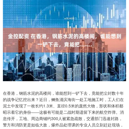
在香港，钢筋水泥的高楼间，谁能想到一铲下去，竟能把尘封数十年
的战争记忆挖出来？近日，鲗鱼涌滨海街一处工地施工时，工人们在
泥土中发现了一枚长约1.3米、直径0.5米的庞然大物，形状和体积都
昭示着它的身份——这极有可能是二战时期遗留下来的航空炸弹。消
息传开，工地、周边商铺约300人被紧急疏散，交通部门迅速封路，
警方和消防更是如临大敌，爆炸品处理课的专业人员立刻赶赴现场，