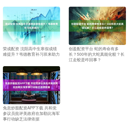
荣成配资 沈阳高中生寒假成绩
创盈配资平台 蛇的寿命有多
难提升？韦德教育补习班来助力
长？500年的大蛇真能化蛟？长
江走蛟是咋回事？
免息炒股配资APP下载 共和党
参议员批评美政府在加勒比海军
事行动缺乏法律依据