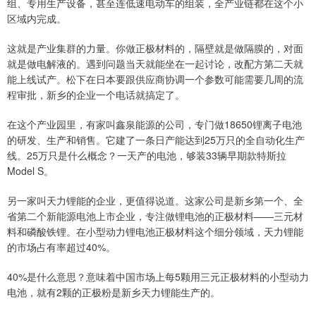
组、专用生产设备，甚至连低速电动车的组装，全产业链都在这个小
区域内完成。
这就是产业集群的力量。你做正极材料的，隔壁就是做隔膜的，对面
就是做电解液的。遇到问题当天就能坐在一起讨论，改配方第二天就
能上线试产。松下在日本要跟供应商协调一个参数可能需要几周的流
程审批，新乡的企业一个电话就搞定了。
在这个产业园里，有家叫鑫泉能源的公司，专门做18650锂离子电池
的研发、生产和销售。它建了一条日产能达到25万只的全自动化生产
线。25万只是什么概念？一天产的电池，够装33辆早期款特斯拉
Model S。
另一家叫天力锂能的企业，更值得说道。这家公司是新乡第一个、全
省第二个新能源电池上市企业，专注做锂电池的正极材料——三元材
料和磷酸铁锂。在小型动力锂电池正极材料这个细分领域，天力锂能
的市场占有率超过40%。
40%是什么意思？意味着中国市场上每5颗用三元正极材料的小型动力
电池，就有2颗的正极粉是新乡天力锂能生产的。