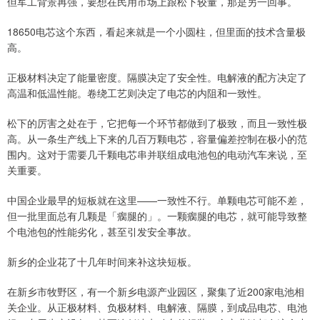
但军工背景再强，要想在民用市场上跟松下较量，那是另一回事。
18650电芯这个东西，看起来就是一个小圆柱，但里面的技术含量极
高。
正极材料决定了能量密度。隔膜决定了安全性。电解液的配方决定了
高温和低温性能。卷绕工艺则决定了电芯的内阻和一致性。
松下的厉害之处在于，它把每一个环节都做到了极致，而且一致性极
高。从一条生产线上下来的几百万颗电芯，容量偏差控制在极小的范
围内。这对于需要几千颗电芯串并联组成电池包的电动汽车来说，至
关重要。
中国企业最早的短板就在这里——一致性不行。单颗电芯可能不差，
但一批里面总有几颗是「瘸腿的」。一颗瘸腿的电芯，就可能导致整
个电池包的性能劣化，甚至引发安全事故。
新乡的企业花了十几年时间来补这块短板。
在新乡市牧野区，有一个新乡电源产业园区，聚集了近200家电池相
关企业。从正极材料、负极材料、电解液、隔膜，到成品电芯、电池