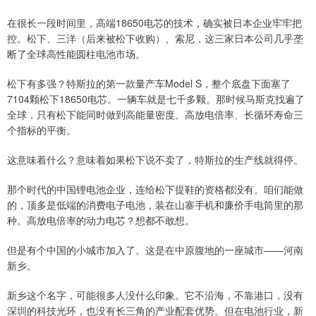
在很长一段时间里，高端18650电芯的技术，确实被日本企业牢牢把
控。松下、三洋（后来被松下收购）、索尼，这三家日本公司几乎垄
断了全球高性能圆柱电池市场。
松下有多强？特斯拉的第一款量产车Model S，整个底盘下面塞了
7104颗松下18650电芯。一辆车就是七千多颗。那时候马斯克找遍了
全球，只有松下能同时做到高能量密度、高放电倍率、长循环寿命三
个指标的平衡。
这意味着什么？意味着如果松下说不卖了，特斯拉的生产线就得停。
那个时代的中国锂电池企业，连给松下提鞋的资格都没有。咱们能做
的，顶多是低端的消费电子电池，装在山寨手机和廉价手电筒里的那
种。高放电倍率的动力电芯？想都不敢想。
但是有个中国的小城市加入了。这是在中原腹地的一座城市——河南
新乡。
新乡这个名字，可能很多人没什么印象。它不沿海，不靠港口，没有
深圳的科技光环，也没有长三角的产业配套优势。但在电池行业，新