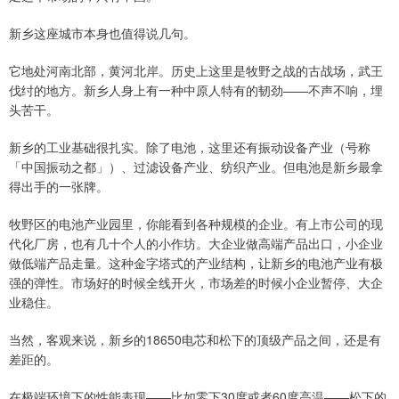
新乡这座城市本身也值得说几句。
它地处河南北部，黄河北岸。历史上这里是牧野之战的古战场，武王
伐纣的地方。新乡人身上有一种中原人特有的韧劲——不声不响，埋
头苦干。
新乡的工业基础很扎实。除了电池，这里还有振动设备产业（号称
「中国振动之都」）、过滤设备产业、纺织产业。但电池是新乡最拿
得出手的一张牌。
牧野区的电池产业园里，你能看到各种规模的企业。有上市公司的现
代化厂房，也有几十个人的小作坊。大企业做高端产品出口，小企业
做低端产品走量。这种金字塔式的产业结构，让新乡的电池产业有极
强的弹性。市场好的时候全线开火，市场差的时候小企业暂停、大企
业稳住。
当然，客观来说，新乡的18650电芯和松下的顶级产品之间，还是有
差距的。
在极端环境下的性能表现——比如零下30度或者60度高温——松下的