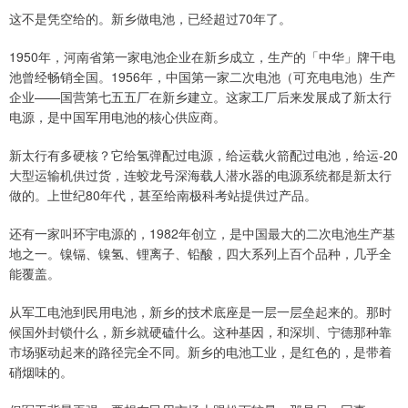
这不是凭空给的。新乡做电池，已经超过70年了。
1950年，河南省第一家电池企业在新乡成立，生产的「中华」牌干电
池曾经畅销全国。1956年，中国第一家二次电池（可充电电池）生产
企业——国营第七五五厂在新乡建立。这家工厂后来发展成了新太行
电源，是中国军用电池的核心供应商。
新太行有多硬核？它给氢弹配过电源，给运载火箭配过电池，给运-20
大型运输机供过货，连蛟龙号深海载人潜水器的电源系统都是新太行
做的。上世纪80年代，甚至给南极科考站提供过产品。
还有一家叫环宇电源的，1982年创立，是中国最大的二次电池生产基
地之一。镍镉、镍氢、锂离子、铅酸，四大系列上百个品种，几乎全
能覆盖。
从军工电池到民用电池，新乡的技术底座是一层一层垒起来的。那时
候国外封锁什么，新乡就硬磕什么。这种基因，和深圳、宁德那种靠
市场驱动起来的路径完全不同。新乡的电池工业，是红色的，是带着
硝烟味的。