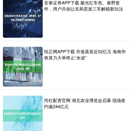
安泰证券APP下载 极光红车色、春野套
件，用户共创让东风奕派三车解锁新玩法
恒正网APP下载 市值蒸发近52亿元 海南华
铁算力大单终止“余波”
尚红配资官网 湖北农业博览会启幕 现场签
约逾244亿元