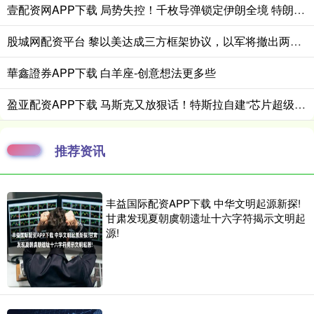
壹配资网APP下载 局势失控！千枚导弹锁定伊朗全境 特朗普放狠话：必杀报复来袭
股城网配资平台 黎以美达成三方框架协议，以军将撤出两个区域
華鑫證券APP下载 白羊座-创意想法更多些
盈亚配资APP下载 马斯克又放狠话！特斯拉自建“芯片超级工厂”，7天后开干！ 财联社3月
推荐资讯
丰益国际配资APP下载 中华文明起源新探!
甘肃发现夏朝虞朝遗址十六字符揭示文明起
源!