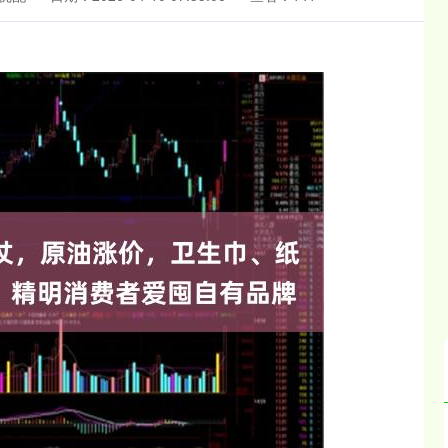
沪深300
4683.15
.98%
31.84
0.68%