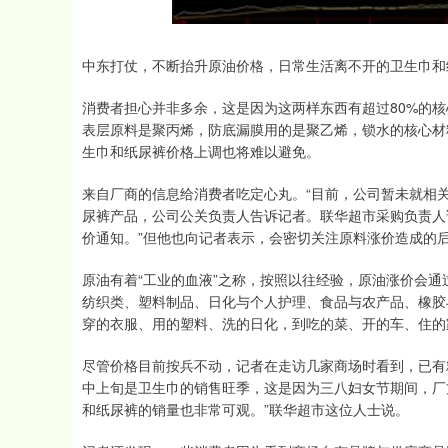
中东打仗，不断抬升原油价格，日常生活离不开的卫生巾和
消费者担心并非多余，这是因为这两样东西有超过80%的
表层原料是聚丙烯，防底漏膜用的是聚乙烯，锁水的核心材
生巾和纸尿裤价格上调也将难以避免。
来自厂商的信息给消费者吃定心丸。“目前，公司暂未就相
尿裤产品，公司公关负责人告诉记者。联华超市采购负责人
价通知。”但他也向记者表示，会密切关注原料涨价造成的
原油有着“工业的血液”之称，按照以往经验，原油涨价会
纺织类、塑料制品、日化与个人护理、食品与农产品、橡胶
穿的衣服、用的塑料、洗的日化，到吃的菜、开的车、住的
尽管价格目前按兵不动，记者在走访几家商场时看到，已有
中上旬是卫生巾的销售旺季，这是因为三八妇女节期间，厂
和纸尿裤的销量也非常可观。”联华超市这位人士说。