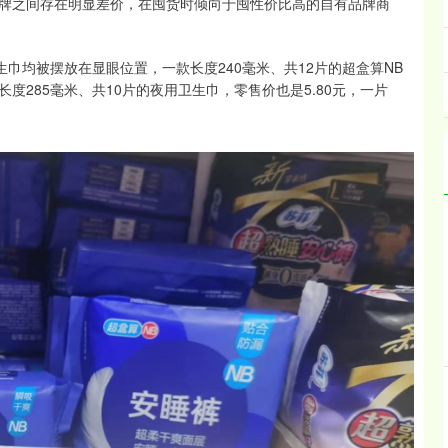
牌之间存在明显差价，在囤货时倾向于囤性价比高的自有品牌商
巾均被摆放在显眼位置，一款长度240毫米、共12片的超盒算NB
长度285毫米、共10片的夜用卫生巾，零售价也是5.80元，一片