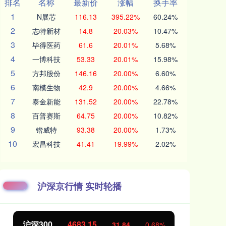
排名
名称
最新价
涨幅
换手率
1
N展芯
116.13
395.22%
60.24%
2
志特新材
14.8
20.03%
10.47%
3
毕得医药
61.6
20.01%
5.68%
4
一博科技
53.33
20.01%
15.98%
5
方邦股份
146.16
20.00%
6.60%
6
南模生物
42.9
20.00%
4.66%
7
泰金新能
131.52
20.00%
22.78%
8
百普赛斯
64.75
20.00%
10.82%
9
锴威特
93.38
20.00%
1.73%
10
宏昌科技
41.41
19.99%
2.02%
沪深京行情 实时轮播
北证50
1126.67
创
3.80
0.34%