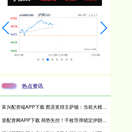
热点资讯
富兴配资端APP下载 图灵奖得主萨顿：当前大模型不具备真实体验，到2040年有五成概率洞悉心智
壹配资网APP下载 局势失控！千枚导弹锁定伊朗全境 特朗普放狠话：必杀报复来袭