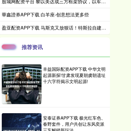
股城网配资平台 黎以美达成三方框架协议，以军将撤出两个区域
華鑫證券APP下载 白羊座-创意想法更多些
盈亚配资APP下载 马斯克又放狠话！特斯拉自建“芯片超级工厂”，7天后开干！ 财联社3月
推荐资讯
丰益国际配资APP下载 中华文明
起源新探!甘肃发现夏朝虞朝遗址
十六字符揭示文明起源!
安泰证券APP下载 极光红车色、
春野套件，用户共创让东风奕派
三车解锁新玩法