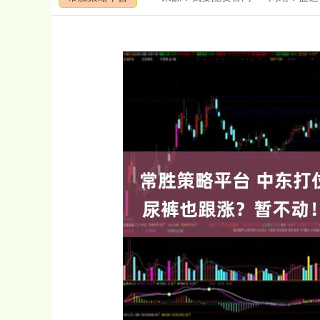
深证成指
14247.91
.60
0.40%
137.79
0